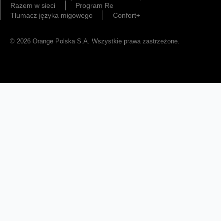
Razem w sieci
Program Re
Tłumacz języka migowego
Confort+
© 2026 Orange Polska S.A. Wszystkie prawa zastrzeżone.