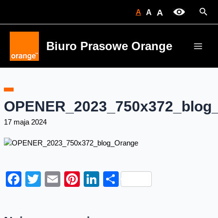
Skip
Sear
A
A
A
to
content
Biuro Prasowe Orange
Main
Men
OPENER_2023_750x372_blog
17 maja 2024
Facebook
Twitter
Email
Pinterest
LinkedIn
Share