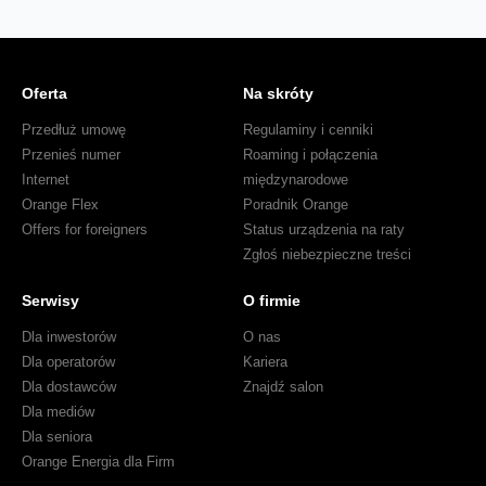
Oferta
Na skróty
Przedłuż umowę
Regulaminy i cenniki
Przenieś numer
Roaming i połączenia
Internet
międzynarodowe
Orange Flex
Poradnik Orange
Offers for foreigners
Status urządzenia na raty
Zgłoś niebezpieczne treści
Serwisy
O firmie
Dla inwestorów
O nas
Dla operatorów
Kariera
Dla dostawców
Znajdź salon
Dla mediów
Dla seniora
Orange Energia dla Firm