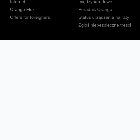
Internet
międzynarodowe
Orange Flex
Poradnik Orange
Offers for foreigners
Status urządzenia na raty
Zgłoś niebezpieczne treści
Sprawdź mapę zasięgu
Konta
Ważne komunikaty
Regulamin serwisu
Warunki zakupów
Nieruchomości Orange
Multibox
Odpowiedzialny biznes
Tłumacz języka migowego
Confort+
© 2026 Orange Polska S.A. Wszystkie prawa zastrzeżone.