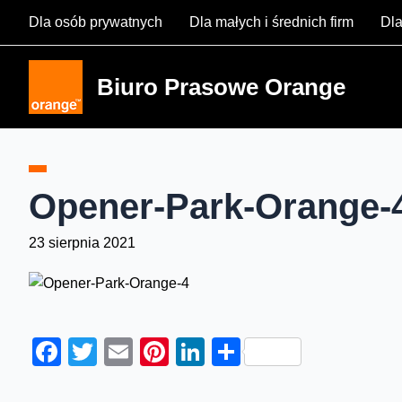
Skip
Dla osób prywatnych
Dla małych i średnich firm
Dla
to
content
Biuro Prasowe Orange
Opener-Park-Orange-
23 sierpnia 2021
Facebook
Twitter
Email
Pinterest
LinkedIn
Share