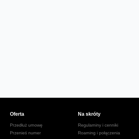
Oferta
Na skróty
Przedłuż umowę
Regulaminy i cenniki
Przenieś numer
Roaming i połączenia