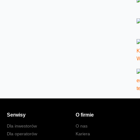
Serwisy
O firmie
Dla inwestorów
O nas
Dla operatorów
Kariera