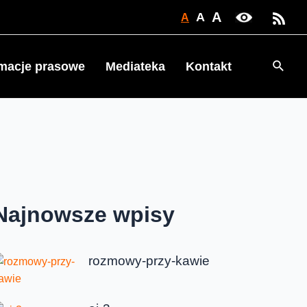
A
A
A
Searc
rmacje prasowe
Mediateka
Kontakt
Najnowsze wpisy
rozmowy-przy-kawie