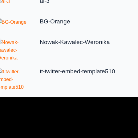
ai-3
BG-Orange
Nowak-Kawalec-Weronika
tt-twitter-embed-template510