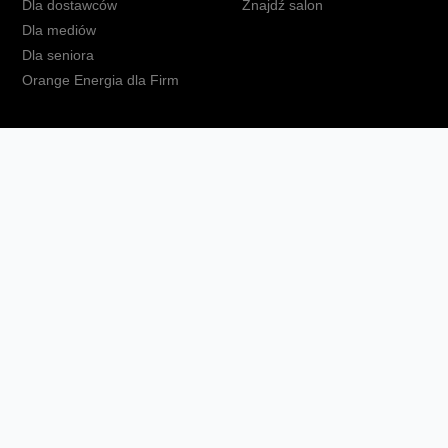
Dla dostawców
Znajdź salon
Dla mediów
Dla seniora
Orange Energia dla Firm
kt
Ochrona danych osobowych
Polityka prywatności
Zmień ust
Fundacja Orange
Telefon domowy
Dbam o bliskich
Ra