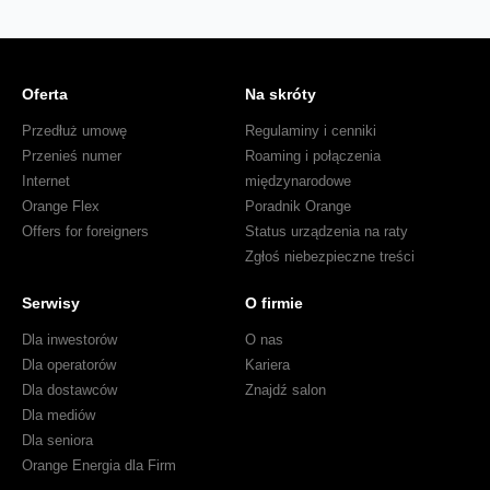
Oferta
Na skróty
Przedłuż umowę
Regulaminy i cenniki
Przenieś numer
Roaming i połączenia
Internet
międzynarodowe
Orange Flex
Poradnik Orange
Offers for foreigners
Status urządzenia na raty
Zgłoś niebezpieczne treści
Serwisy
O firmie
Dla inwestorów
O nas
Dla operatorów
Kariera
Dla dostawców
Znajdź salon
Dla mediów
Dla seniora
Orange Energia dla Firm