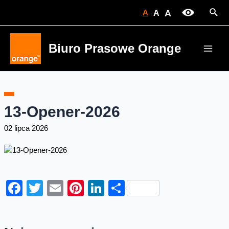
Skip
Sear
A
A
A
to
content
Biuro Prasowe Orange
Main
Men
13-Opener-2026
02 lipca 2026
Facebook
Twitter
Email
Pinterest
LinkedIn
Share