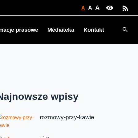
A
A
A
Searc
rmacje prasowe
Mediateka
Kontakt
Najnowsze wpisy
rozmowy-przy-kawie