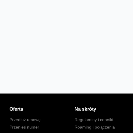
Oferta
Na skróty
Przedłuż umowę
Regulaminy i cenniki
Przenieś numer
Roaming i połączenia