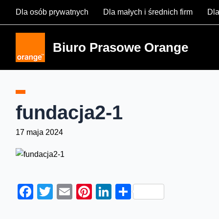
Skip
Dla osób prywatnych
Dla małych i średnich firm
Dla
to
content
Biuro Prasowe Orange
fundacja2-1
17 maja 2024
Facebook
Twitter
Email
Pinterest
LinkedIn
Share