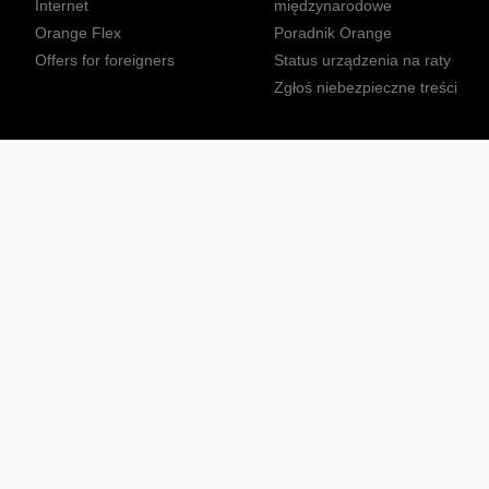
Internet
międzynarodowe
Orange Flex
Poradnik Orange
Offers for foreigners
Status urządzenia na raty
Zgłoś niebezpieczne treści
Sprawdź mapę zasięgu
Konta
Ważne komunikaty
Regulamin serwisu
Warunki zakupów
Nieruchomości Orange
Multibox
Odpowiedzialny biznes
Tłumacz języka migowego
Confort+
© 2026 Orange Polska S.A. Wszystkie prawa zastrzeżone.