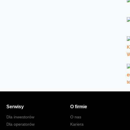
Serwisy
O firmie
Dla inwestorów
O nas
Dla operatorów
Kariera