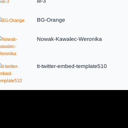
ai-3
BG-Orange
Nowak-Kawalec-Weronika
tt-twitter-embed-template510