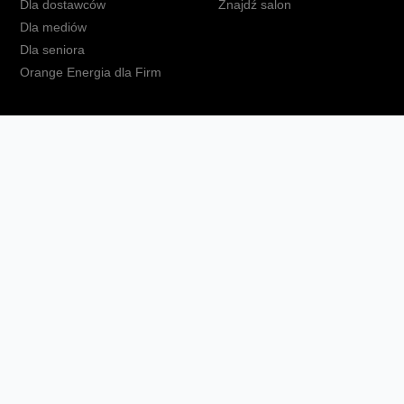
Dla dostawców
Znajdź salon
Dla mediów
Dla seniora
Orange Energia dla Firm
kt
Ochrona danych osobowych
Polityka prywatności
Zmień ust
Fundacja Orange
Telefon domowy
Dbam o bliskich
Ra