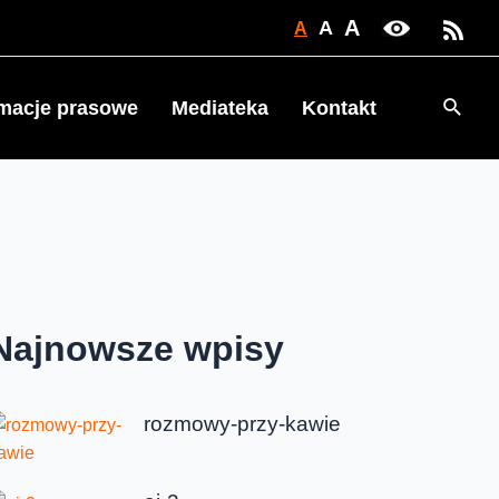
A
A
A
Searc
rmacje prasowe
Mediateka
Kontakt
Najnowsze wpisy
rozmowy-przy-kawie