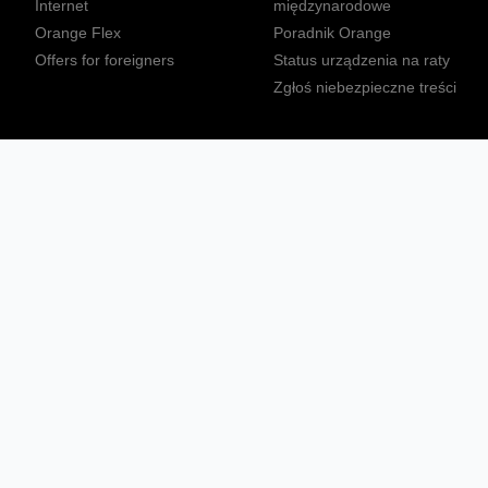
Internet
międzynarodowe
Orange Flex
Poradnik Orange
Offers for foreigners
Status urządzenia na raty
Zgłoś niebezpieczne treści
Sprawdź mapę zasięgu
Konta
Ważne komunikaty
Regulamin serwisu
Warunki zakupów
Nieruchomości Orange
Multibox
Odpowiedzialny biznes
Tłumacz języka migowego
Confort+
© 2026 Orange Polska S.A. Wszystkie prawa zastrzeżone.