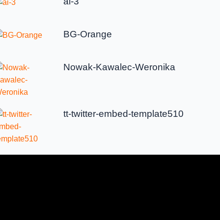
ai-3
BG-Orange
Nowak-Kawalec-Weronika
tt-twitter-embed-template510