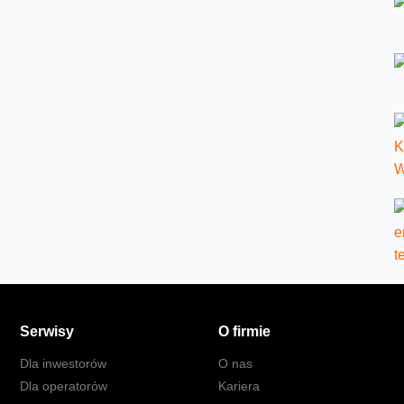
Serwisy
O firmie
Dla inwestorów
O nas
Dla operatorów
Kariera