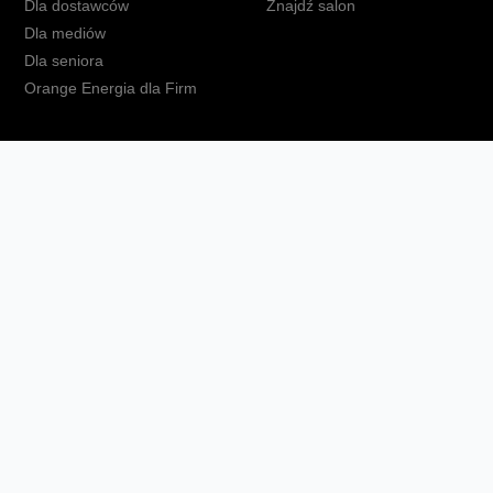
Dla dostawców
Znajdź salon
Dla mediów
Dla seniora
Orange Energia dla Firm
kt
Ochrona danych osobowych
Polityka prywatności
Zmień ust
Fundacja Orange
Telefon domowy
Dbam o bliskich
Ra