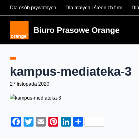
Skip
Dla osób prywatnych
Dla małych i średnich firm
Dla
to
content
Biuro Prasowe Orange
kampus-mediateka-3
27 listopada 2020
Facebook
Twitter
Email
Pinterest
LinkedIn
Share