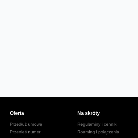
Oferta
Na skróty
Przedłuż umowę
Regulaminy i cenniki
Przenieś numer
Roaming i połączenia