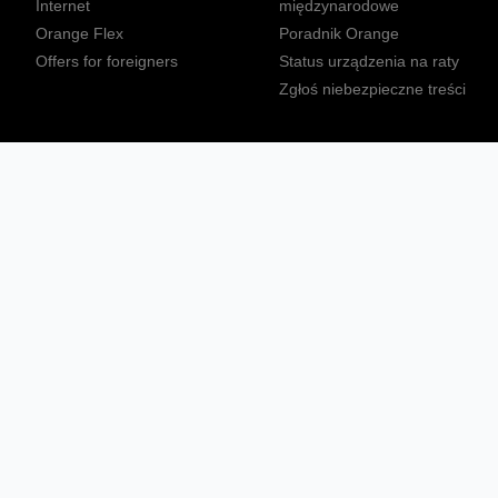
Internet
międzynarodowe
Orange Flex
Poradnik Orange
Offers for foreigners
Status urządzenia na raty
Zgłoś niebezpieczne treści
Sprawdź mapę zasięgu
Konta
Ważne komunikaty
Regulamin serwisu
Warunki zakupów
Nieruchomości Orange
Multibox
Odpowiedzialny biznes
Tłumacz języka migowego
Confort+
© 2026 Orange Polska S.A. Wszystkie prawa zastrzeżone.