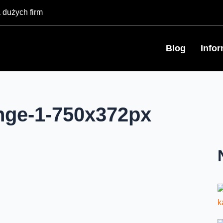
 dużych firm
Blog
Info
nge-1-750x372px