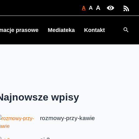
A
A
A
Searc
rmacje prasowe
Mediateka
Kontakt
Najnowsze wpisy
rozmowy-przy-kawie