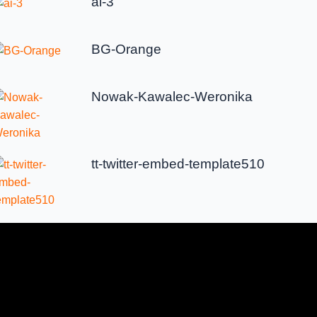
ai-3
BG-Orange
Nowak-Kawalec-Weronika
tt-twitter-embed-template510