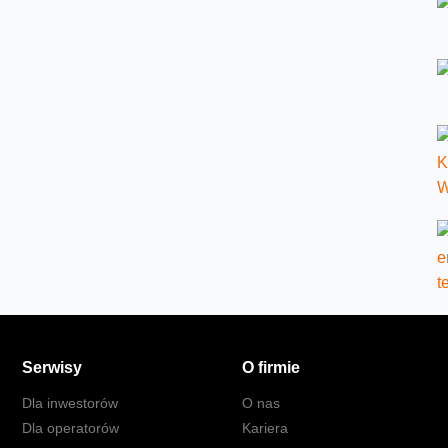
Serwisy
O firmie
Dla inwestorów
O nas
Dla operatorów
Kariera