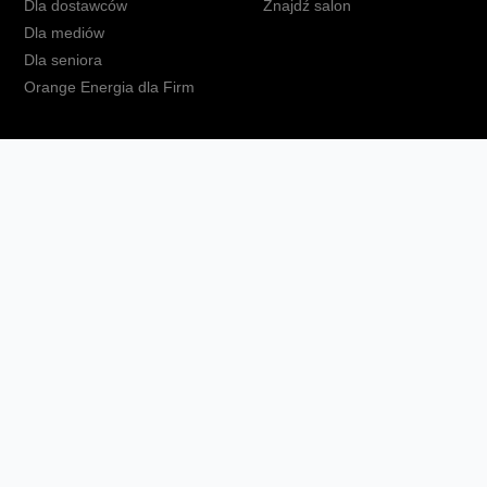
Dla dostawców
Znajdź salon
Dla mediów
Dla seniora
Orange Energia dla Firm
kt
Ochrona danych osobowych
Polityka prywatności
Zmień ust
Fundacja Orange
Telefon domowy
Dbam o bliskich
Ra