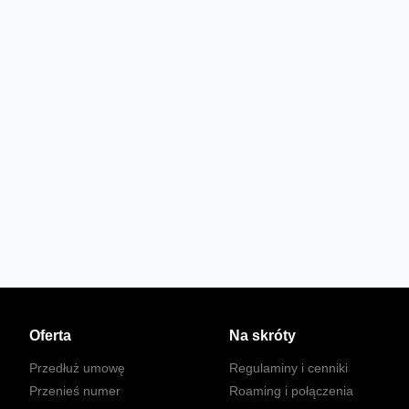
Oferta
Na skróty
Przedłuż umowę
Regulaminy i cenniki
Przenieś numer
Roaming i połączenia