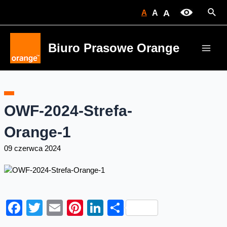
Skip
Sear
A
A
A
to
content
Biuro Prasowe Orange
Main
Men
OWF-2024-Strefa-
Orange-1
09 czerwca 2024
Facebook
Twitter
Email
Pinterest
LinkedIn
Share