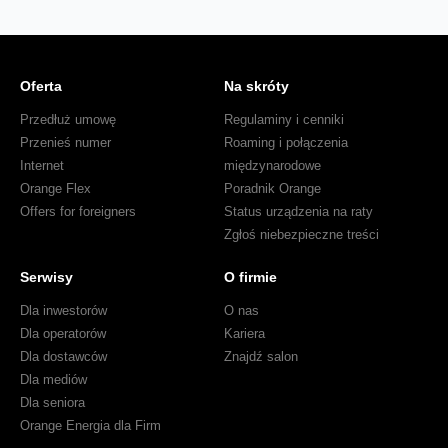
Oferta
Na skróty
Przedłuż umowę
Regulaminy i cenniki
Przenieś numer
Roaming i połączenia
Internet
międzynarodowe
Orange Flex
Poradnik Orange
Offers for foreigners
Status urządzenia na raty
Zgłoś niebezpieczne treści
Serwisy
O firmie
Dla inwestorów
O nas
Dla operatorów
Kariera
Dla dostawców
Znajdź salon
Dla mediów
Dla seniora
Orange Energia dla Firm