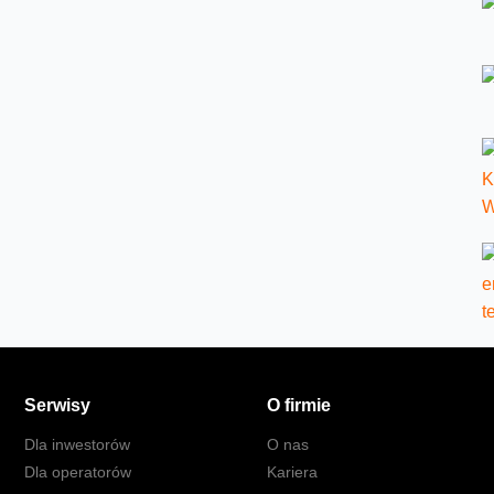
Serwisy
O firmie
Dla inwestorów
O nas
Dla operatorów
Kariera