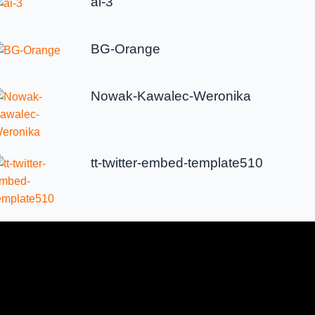
ai-3
BG-Orange
Nowak-Kawalec-Weronika
tt-twitter-embed-template510