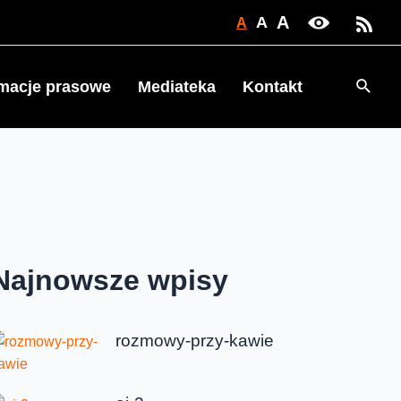
A
A
A
Searc
rmacje prasowe
Mediateka
Kontakt
Najnowsze wpisy
rozmowy-przy-kawie