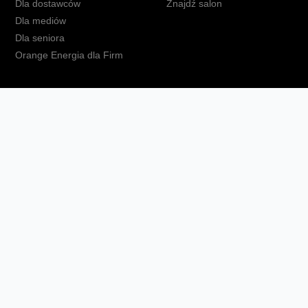
Dla dostawców
Znajdź salon
Dla mediów
Dla seniora
Orange Energia dla Firm
kt
Ochrona danych osobowych
Polityka prywatności
Zmień ust
Fundacja Orange
Telefon domowy
Dbam o bliskich
Ra