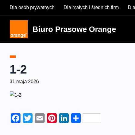
Skip
Dla osób prywatnych
Dla małych i średnich firm
Dla
to
content
Biuro Prasowe Orange
1-2
31 maja 2026
Facebook
Twitter
Email
Pinterest
LinkedIn
Share