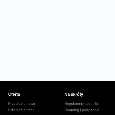
Oferta
Na skróty
Przedłuż umowę
Regulaminy i cenniki
Przenieś numer
Roaming i połączenia