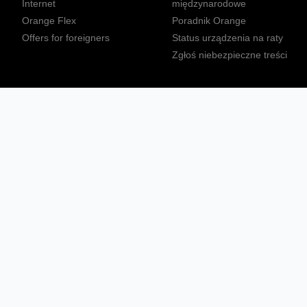
Internet
międzynarodowe
Orange Flex
Poradnik Orange
Offers for foreigners
Status urządzenia na raty
Zgłoś niebezpieczne treści
Sprawdź mapę zasięgu
Konta
Ważne komunikaty
Regulamin serwisu
Warunki zakupów
Nieruchomości Orange
Multibox
Odpowiedzialny biznes
Tłumacz języka migowego
Confort+
© 2026 Orange Polska S.A. Wszystkie prawa zastrzeżone.