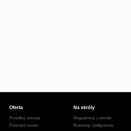
Oferta
Na skróty
Przedłuż umowę
Regulaminy i cenniki
Przenieś numer
Roaming i połączenia