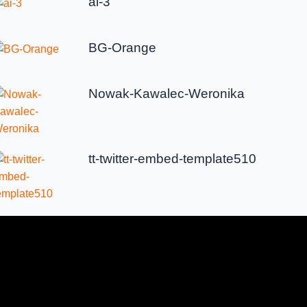
ai-3
BG-Orange
Nowak-Kawalec-Weronika
tt-twitter-embed-template510