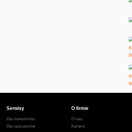
Serwisy
O firmie
Dla inwestorów
O nas
Dla operatorów
Kariera