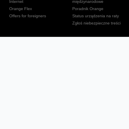
Internet
międzynarodowe
Orange Flex
Poradnik Orange
Offers for foreigners
Status urządzenia na raty
Zgłoś niebezpieczne treści
Sprawdź mapę zasięgu
Konta
Ważne komunikaty
Regulamin serwisu
Warunki zakupów
Nieruchomości Orange
Multibox
Odpowiedzialny biznes
Tłumacz języka migowego
Confort+
© 2026 Orange Polska S.A. Wszystkie prawa zastrzeżone.