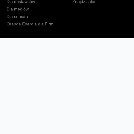
Dla dostawców
Znajdź salon
Dla mediów
Dla seniora
Orange Energia dla Firm
kt
Ochrona danych osobowych
Polityka prywatności
Zmień ust
Fundacja Orange
Telefon domowy
Dbam o bliskich
Ra