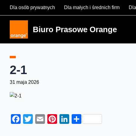
Skip
Dla osób prywatnych
Dla małych i średnich firm
Dla
to
content
Biuro Prasowe Orange
2-1
31 maja 2026
Facebook
Twitter
Email
Pinterest
LinkedIn
Share