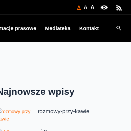
A
A
A
Searc
rmacje prasowe
Mediateka
Kontakt
Najnowsze wpisy
rozmowy-przy-kawie