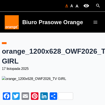
Skip
Sear
A
A
A
to
content
Biuro Prasowe Orange
Main
Men
orange_1200x628_OWF2026_
GIRL
17 listopada 2025
Facebook
Twitter
Email
Pinterest
LinkedIn
Share