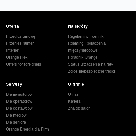
Oferta
Na skróty
Przedłuż umowę
Regulaminy i cenniki
Przenieś numer
Roaming i połączenia
Internet
międzynarodowe
Orange Flex
Poradnik Orange
Offers for foreigners
Status urządzenia na raty
Zgłoś niebezpieczne treści
Serwisy
O firmie
Dla inwestorów
O nas
Dla operatorów
Kariera
Dla dostawców
Znajdź salon
Dla mediów
Dla seniora
Orange Energia dla Firm