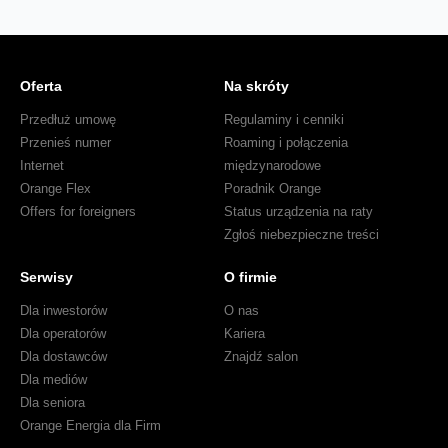
Oferta
Na skróty
Przedłuż umowę
Regulaminy i cenniki
Przenieś numer
Roaming i połączenia
Internet
międzynarodowe
Orange Flex
Poradnik Orange
Offers for foreigners
Status urządzenia na raty
Zgłoś niebezpieczne treści
Serwisy
O firmie
Dla inwestorów
O nas
Dla operatorów
Kariera
Dla dostawców
Znajdź salon
Dla mediów
Dla seniora
Orange Energia dla Firm