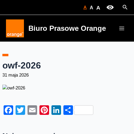
Skip
Sear
A
A
A
to
content
Biuro Prasowe Orange
Main
Men
owf-2026
31 maja 2026
Facebook
Twitter
Email
Pinterest
LinkedIn
Share