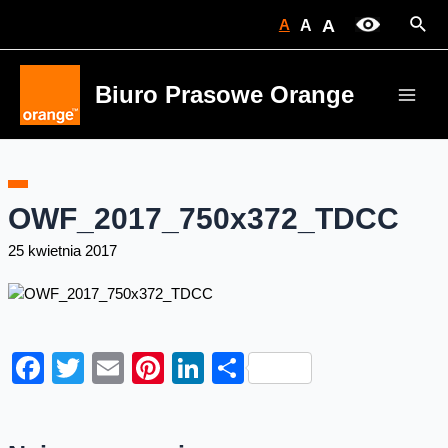
Skip
Sear
A
A
A
to
content
Biuro Prasowe Orange
Main
Men
OWF_2017_750x372_TDCC
25 kwietnia 2017
Facebook
Twitter
Email
Pinterest
LinkedIn
Share