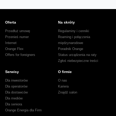
Oferta
Na skróty
Przedłuż umowę
Regulaminy i cenniki
Przenieś numer
Roaming i połączenia
Internet
międzynarodowe
Orange Flex
Poradnik Orange
Offers for foreigners
Status urządzenia na raty
Zgłoś niebezpieczne treści
Serwisy
O firmie
Dla inwestorów
O nas
Dla operatorów
Kariera
Dla dostawców
Znajdź salon
Dla mediów
Dla seniora
Orange Energia dla Firm