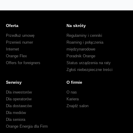
Oferta
Na skróty
Przedłuż umowę
Regulaminy i cenniki
Przenieś numer
Roaming i połączenia
Internet
międzynarodowe
Orange Flex
Poradnik Orange
Offers for foreigners
Status urządzenia na raty
Zgłoś niebezpieczne treści
Serwisy
O firmie
Dla inwestorów
O nas
Dla operatorów
Kariera
Dla dostawców
Znajdź salon
Dla mediów
Dla seniora
Orange Energia dla Firm