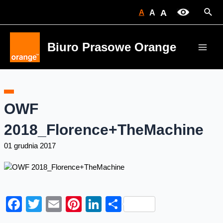
Skip
Sear
A
A
A
to
content
Biuro Prasowe Orange
Main
Men
OWF
2018_Florence+TheMachine
01 grudnia 2017
Facebook
Twitter
Email
Pinterest
LinkedIn
Share