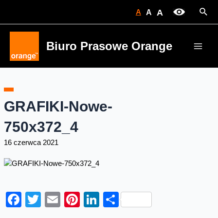
Skip
Sear
A
A
A
to
content
Biuro Prasowe Orange
Main
Men
GRAFIKI-Nowe-
750x372_4
16 czerwca 2021
Facebook
Twitter
Email
Pinterest
LinkedIn
Share