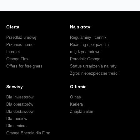
Oferta
Na skróty
Przedłuż umowę
Regulaminy i cenniki
Przenieś numer
Roaming i połączenia
Internet
międzynarodowe
Orange Flex
Poradnik Orange
Offers for foreigners
Status urządzenia na raty
Zgłoś niebezpieczne treści
Serwisy
O firmie
Dla inwestorów
O nas
Dla operatorów
Kariera
Dla dostawców
Znajdź salon
Dla mediów
Dla seniora
Orange Energia dla Firm