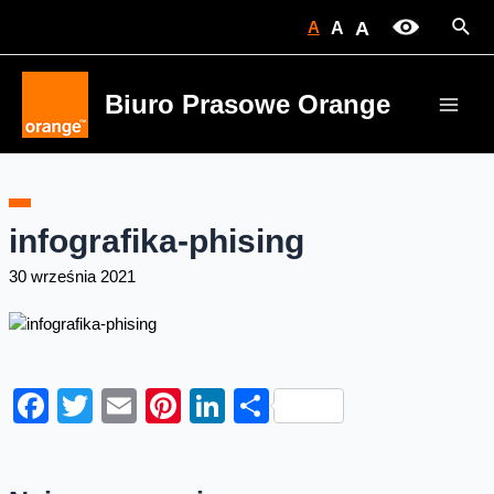
Skip
Sear
A
A
A
to
content
Biuro Prasowe Orange
Main
Men
infografika-phising
30 września 2021
Facebook
Twitter
Email
Pinterest
LinkedIn
Share