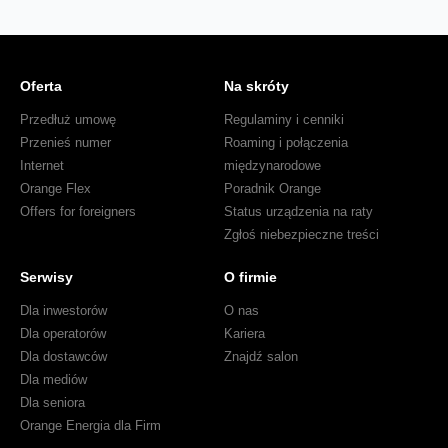
Oferta
Na skróty
Przedłuż umowę
Regulaminy i cenniki
Przenieś numer
Roaming i połączenia
Internet
międzynarodowe
Orange Flex
Poradnik Orange
Offers for foreigners
Status urządzenia na raty
Zgłoś niebezpieczne treści
Serwisy
O firmie
Dla inwestorów
O nas
Dla operatorów
Kariera
Dla dostawców
Znajdź salon
Dla mediów
Dla seniora
Orange Energia dla Firm