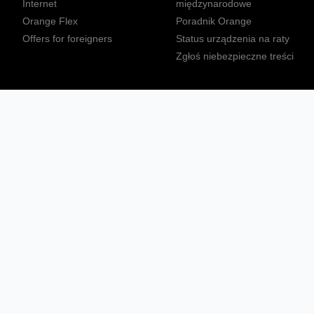
Internet
międzynarodowe
Orange Flex
Poradnik Orange
Offers for foreigners
Status urządzenia na raty
Zgłoś niebezpieczne treści
Sprawdź mapę zasięgu
Konta
Ważne komunikaty
Regulamin serwisu
Warunki zakupów
Nieruchomości Orange
Multibox
Odpowiedzialny biznes
Tłumacz języka migowego
Confort+
© 2026 Orange Polska S.A. Wszystkie prawa zastrzeżone.