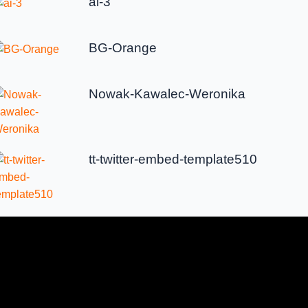
ai-3
BG-Orange
Nowak-Kawalec-Weronika
tt-twitter-embed-template510