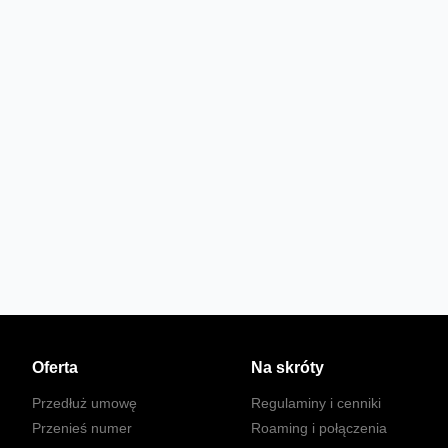
Oferta
Na skróty
Przedłuż umowę
Regulaminy i cenniki
Przenieś numer
Roaming i połączenia