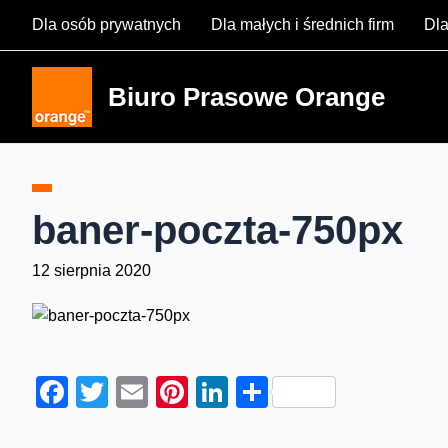
Skip
Dla osób prywatnych
Dla małych i średnich firm
Dla
to
content
Biuro Prasowe Orange
baner-poczta-750px
12 sierpnia 2020
Facebook
Twitter
Email
Pinterest
LinkedIn
Share