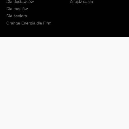
Dla dostawców
Znajdź salon
Dla mediów
Dla seniora
Orange Energia dla Firm
kt
Ochrona danych osobowych
Polityka prywatności
Zmień ust
Fundacja Orange
Telefon domowy
Dbam o bliskich
Ra