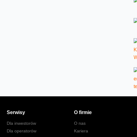
Serwisy
O firmie
Dla inwestorów
O nas
Dla operatorów
Kariera