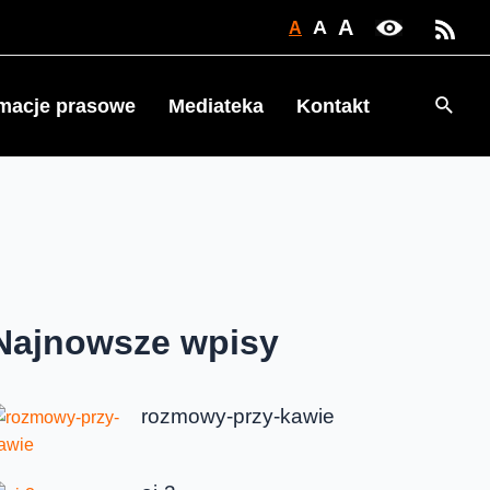
A
A
A
Searc
rmacje prasowe
Mediateka
Kontakt
Najnowsze wpisy
rozmowy-przy-kawie