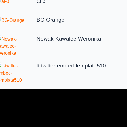
ai-3
BG-Orange
Nowak-Kawalec-Weronika
tt-twitter-embed-template510