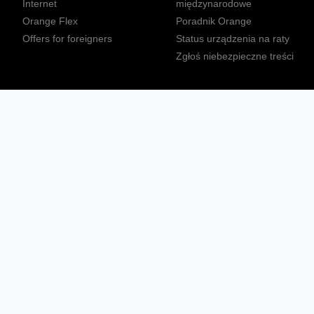
Internet
międzynarodowe
Orange Flex
Poradnik Orange
Offers for foreigners
Status urządzenia na raty
Zgłoś niebezpieczne treści
Sprawdź mapę zasięgu
Konta
Ważne komunikaty
Regulamin serwisu
Warunki zakupów
Nieruchomości Orange
Multibox
Odpowiedzialny biznes
Tłumacz języka migowego
Confort+
© 2026 Orange Polska S.A. Wszystkie prawa zastrzeżone.