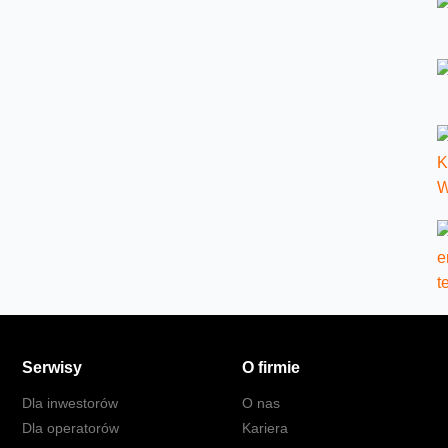
Serwisy
O firmie
Dla inwestorów
O nas
Dla operatorów
Kariera