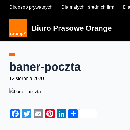
Skip
Dla osób prywatnych
Dla małych i średnich firm
Dla
to
content
Biuro Prasowe Orange
baner-poczta
12 sierpnia 2020
Facebook
Twitter
Email
Pinterest
LinkedIn
Share