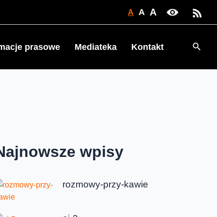
A
A
A
Searc
rmacje prasowe
Mediateka
Kontakt
Najnowsze wpisy
rozmowy-przy-kawie