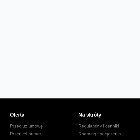
Oferta
Na skróty
Przedłuż umowę
Regulaminy i cenniki
Przenieś numer
Roaming i połączenia