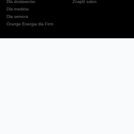
Dla dostawców
Znajdź salon
Dla mediów
Dla seniora
Orange Energia dla Firm
kt
Ochrona danych osobowych
Polityka prywatności
Zmień ust
Fundacja Orange
Telefon domowy
Dbam o bliskich
Ra