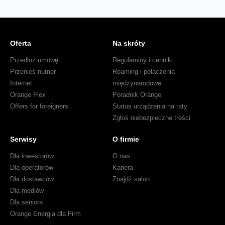
Oferta
Na skróty
Przedłuż umowę
Regulaminy i cenniki
Przenieś numer
Roaming i połączenia
Internet
międzynarodowe
Orange Flex
Poradnik Orange
Offers for foreigners
Status urządzenia na raty
Zgłoś niebezpieczne treści
Serwisy
O firmie
Dla inwestorów
O nas
Dla operatorów
Kariera
Dla dostawców
Znajdź salon
Dla mediów
Dla seniora
Orange Energia dla Firm