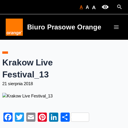
Skip
Sear
A
A
A
to
content
Biuro Prasowe Orange
Main
Men
Krakow Live
Festival_13
21 sierpnia 2018
Facebook
Twitter
Email
Pinterest
LinkedIn
Share