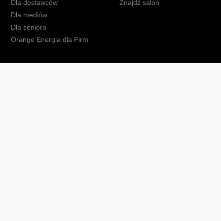
Dla dostawców
Znajdź salon
Dla mediów
Dla seniora
Orange Energia dla Firm
kt
Ochrona danych osobowych
Polityka prywatności
Zmień ust
Fundacja Orange
Telefon domowy
Dbam o bliskich
Ra