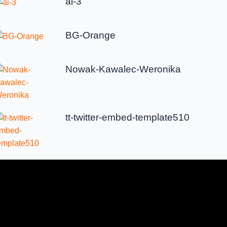
ai-3
BG-Orange
Nowak-Kawalec-Weronika
tt-twitter-embed-template510