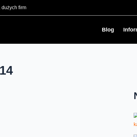
 dużych firm
Blog
Info
_14