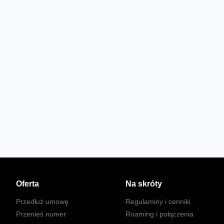
Oferta
Na skróty
Przedłuż umowę
Regulaminy i cenniki
Przenieś numer
Roaming i połączenia