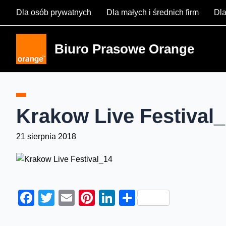
Skip
Dla osób prywatnych
Dla małych i średnich firm
Dla
to
content
Biuro Prasowe Orange
Krakow Live Festival
21 sierpnia 2018
Facebook
Twitter
Email
Pinterest
LinkedIn
Share