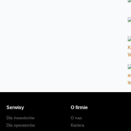
Serwisy
O firmie
Dla inwestorów
O nas
Dla operatorów
Kariera