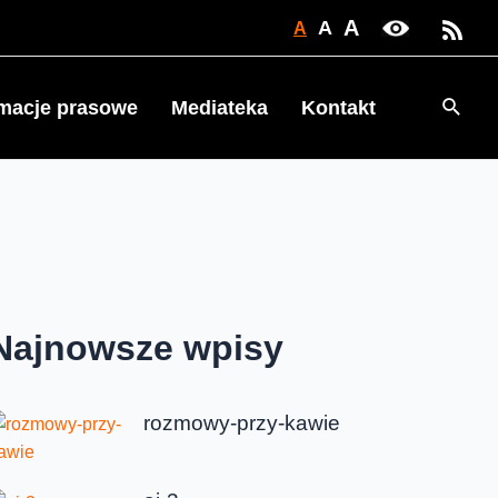
A
A
A
Searc
rmacje prasowe
Mediateka
Kontakt
Najnowsze wpisy
rozmowy-przy-kawie