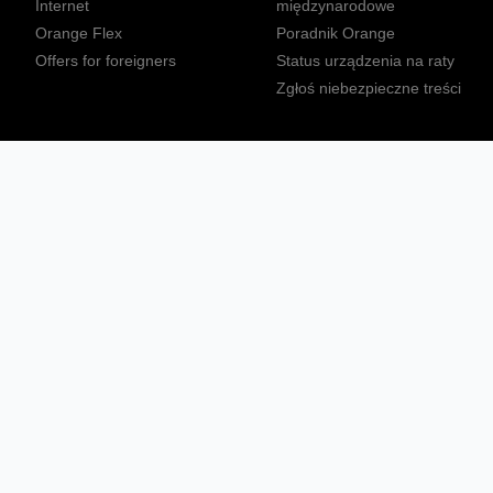
Internet
międzynarodowe
Orange Flex
Poradnik Orange
Offers for foreigners
Status urządzenia na raty
Zgłoś niebezpieczne treści
Sprawdź mapę zasięgu
Konta
Ważne komunikaty
Regulamin serwisu
Warunki zakupów
Nieruchomości Orange
Multibox
Odpowiedzialny biznes
Tłumacz języka migowego
Confort+
© 2026 Orange Polska S.A. Wszystkie prawa zastrzeżone.