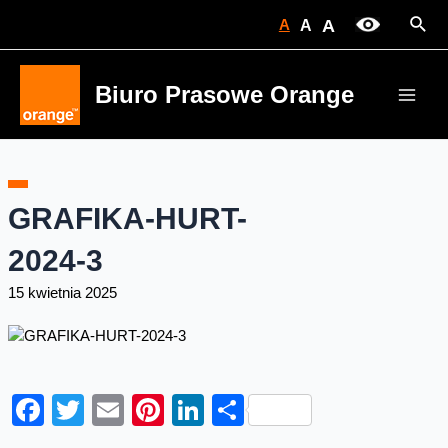
Skip
Sear
A
A
A
to
content
Biuro Prasowe Orange
Main
Men
GRAFIKA-HURT-
2024-3
15 kwietnia 2025
Facebook
Twitter
Email
Pinterest
LinkedIn
Share