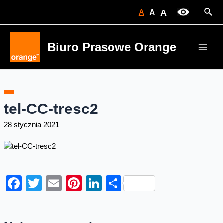
Skip
Sear
A
A
A
to
content
Biuro Prasowe Orange
Main
Men
tel-CC-tresc2
28 stycznia 2021
Facebook
Twitter
Email
Pinterest
LinkedIn
Share