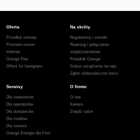
Oferta
Na skróty
Przedłuż umowę
Regulaminy i cenniki
Przenieś numer
Roaming i połączenia
Internet
międzynarodowe
Orange Flex
Poradnik Orange
Offers for foreigners
Status urządzenia na raty
Zgłoś niebezpieczne treści
Serwisy
O firmie
Dla inwestorów
O nas
Dla operatorów
Kariera
Dla dostawców
Znajdź salon
Dla mediów
Dla seniora
Orange Energia dla Firm