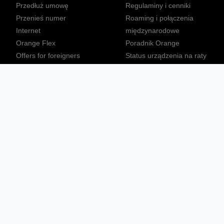
Przedłuż umowę
Regulaminy i cenniki
Przenieś numer
Roaming i połączenia
Internet
międzynarodowe
Orange Flex
Poradnik Orange
Offers for foreigners
Status urządzenia na raty
Zgłoś niebezpieczne treści
Sprawdź mapę zasięgu
Konta
Ważne komunikaty
Regulamin serwisu
Warunki zakupów
Nieruchomości Orange
Multibox
Odpowiedzialny biznes
Tłumacz języka migowego
Confort+