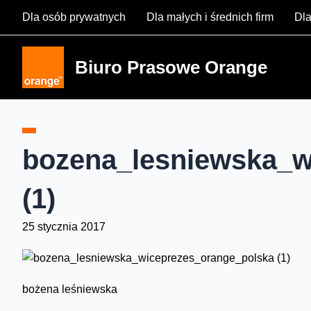
Skip
Dla osób prywatnych
Dla małych i średnich firm
Dla
to
content
Biuro Prasowe Orange
bozena_lesniewska_w
(1)
25 stycznia 2017
bożena leśniewska