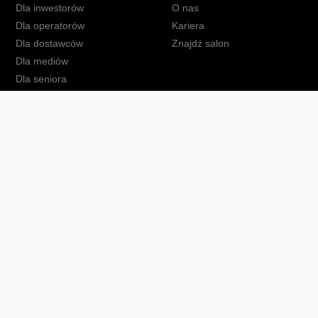
Dla inwestorów
O nas
Dla operatorów
Kariera
Dla dostawców
Znajdź salon
Dla mediów
Dla seniora
Orange Energia dla Firm
kt
Ochrona danych osobowych
Polityka prywatności
Zmień ust
Fundacja Orange
Telefon domowy
Dbam o bliskich
Ra