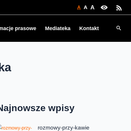
A
A
A
Searc
rmacje prasowe
Mediateka
Kontakt
ka
Najnowsze wpisy
rozmowy-przy-kawie