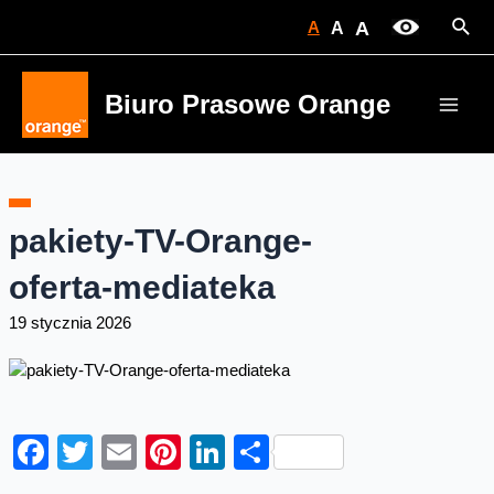
Skip
Sear
A
A
A
to
content
Biuro Prasowe Orange
Main
Men
pakiety-TV-Orange-
oferta-mediateka
19 stycznia 2026
Facebook
Twitter
Email
Pinterest
LinkedIn
Share