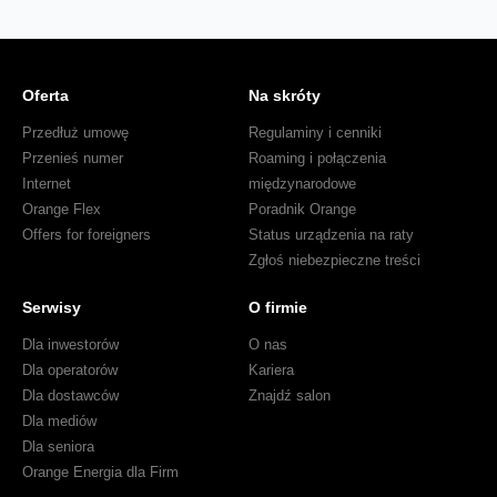
Oferta
Na skróty
Przedłuż umowę
Regulaminy i cenniki
Przenieś numer
Roaming i połączenia
Internet
międzynarodowe
Orange Flex
Poradnik Orange
Offers for foreigners
Status urządzenia na raty
Zgłoś niebezpieczne treści
Serwisy
O firmie
Dla inwestorów
O nas
Dla operatorów
Kariera
Dla dostawców
Znajdź salon
Dla mediów
Dla seniora
Orange Energia dla Firm