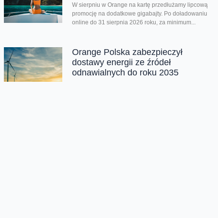
W sierpniu w Orange na kartę przedłużamy lipcową
promocję na dodatkowe gigabajty. Po doładowaniu
online do 31 sierpnia 2026 roku, za minimum...
Orange Polska zabezpieczył
dostawy energii ze źródeł
odnawialnych do roku 2035
Orange Polska przedłużył umowę PPA (Power
Purchase Agreement) z EDF power solutions
Polska na dostawę energii odnawialnej z farm
wiatrowych do roku 2035. Kontrakt wpisuje się...
Co w gadżetach piszczy (55)
Dziś tak nieco spontanicznie mi wyszedł kolejny
odcinek gadżetowego nieregularnika. Spośród
kolejnych trzech sprzętów dwa to standard, który raz
na...