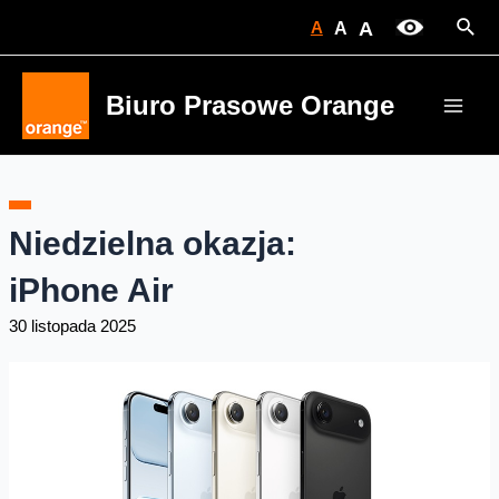
Skip
Sear
A
A
A
to
content
Biuro Prasowe Orange
Main
Men
Niedzielna okazja:
iPhone Air
30 listopada 2025