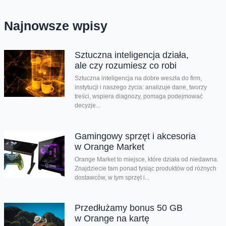
Najnowsze wpisy
Sztuczna inteligencja działa,
ale czy rozumiesz co robi
Sztuczna inteligencja na dobre weszła do firm,
instytucji i naszego życia: analizuje dane, tworzy
treści, wspiera diagnozy, pomaga podejmować
decyzje...
Gamingowy sprzęt i akcesoria
w Orange Market
Orange Market to miejsce, które działa od niedawna.
Znajdziecie tam ponad tysiąc produktów od różnych
dostawców, w tym sprzęt i...
Przedłużamy bonus 50 GB
w Orange na kartę