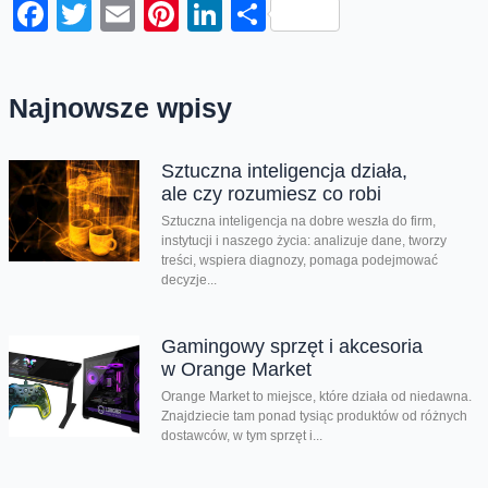
Facebook
Twitter
Email
Pinterest
LinkedIn
Share
Najnowsze wpisy
Sztuczna inteligencja działa,
ale czy rozumiesz co robi
Sztuczna inteligencja na dobre weszła do firm,
instytucji i naszego życia: analizuje dane, tworzy
treści, wspiera diagnozy, pomaga podejmować
decyzje...
Gamingowy sprzęt i akcesoria
w Orange Market
Orange Market to miejsce, które działa od niedawna.
Znajdziecie tam ponad tysiąc produktów od różnych
dostawców, w tym sprzęt i...