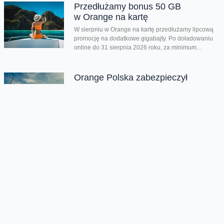
Przedłużamy bonus 50 GB
w Orange na kartę
W sierpniu w Orange na kartę przedłużamy lipcową
promocję na dodatkowe gigabajty. Po doładowaniu
online do 31 sierpnia 2026 roku, za minimum...
Orange Polska zabezpieczył
dostawy energii ze źródeł
odnawialnych do roku 2035
Orange Polska przedłużył umowę PPA (Power
Purchase Agreement) z EDF power solutions
Polska na dostawę energii odnawialnej z farm
wiatrowych do roku 2035. Kontrakt wpisuje się...
Co w gadżetach piszczy (55)
Dziś tak nieco spontanicznie mi wyszedł kolejny
odcinek gadżetowego nieregularnika. Spośród
kolejnych trzech sprzętów dwa to standard, który raz
na...