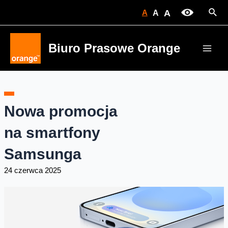
Skip
Sear
A
A
A
to
content
Biuro Prasowe Orange
Main
Men
Nowa promocja
na smartfony
Samsunga
24 czerwca 2025