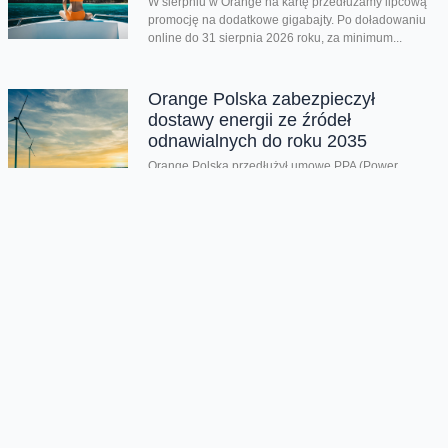
W sierpniu w Orange na kartę przedłużamy lipcową
promocję na dodatkowe gigabajty. Po doładowaniu
online do 31 sierpnia 2026 roku, za minimum...
Orange Polska zabezpieczył
dostawy energii ze źródeł
odnawialnych do roku 2035
Orange Polska przedłużył umowę PPA (Power
Purchase Agreement) z EDF power solutions
Polska na dostawę energii odnawialnej z farm
wiatrowych do roku 2035. Kontrakt wpisuje się...
Oferta
Na skróty
Przedłuż umowę
Regulaminy i cenniki
Przenieś numer
Roaming i połączenia
Internet
międzynarodowe
Orange Flex
Poradnik Orange
Offers for foreigners
Status urządzenia na raty