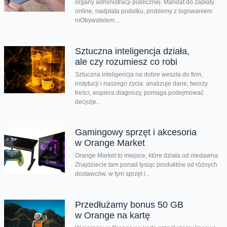
organy administracji publicznej. Mandat do zapłaty
online, nadpłata podatku, problemy z logowaniem
mObywatelem...
Sztuczna inteligencja działa,
ale czy rozumiesz co robi
Sztuczna inteligencja na dobre weszła do firm,
instytucji i naszego życia: analizuje dane, tworzy
treści, wspiera diagnozy, pomaga podejmować
decyzje...
Gamingowy sprzęt i akcesoria
w Orange Market
Orange Market to miejsce, które działa od niedawna.
Znajdziecie tam ponad tysiąc produktów od różnych
dostawców, w tym sprzęt i...
Przedłużamy bonus 50 GB
w Orange na kartę