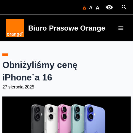
Skip
Sear
A
A
A
to
content
Biuro Prasowe Orange
Main
Men
Obniżyliśmy cenę
iPhone`a 16
27 sierpnia 2025