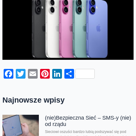
Facebook
Twitter
Email
Pinterest
LinkedIn
Share
Najnowsze wpisy
(nie)Bezpieczna Sieć – SMS-y (nie)
od rządu
Sieciowi oszuści bardzo lubią podszywać się pod