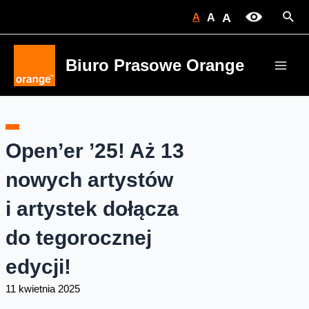
Skip
Sear
A
A
A
to
content
Biuro Prasowe Orange
Main
Men
Open’er ’25! Aż 13
nowych artystów
i artystek dołącza
do tegorocznej
edycji!
11 kwietnia 2025