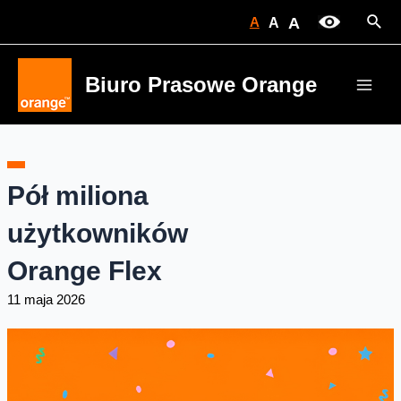
Skip
Sear
A
A
A
to
content
Biuro Prasowe Orange
Main
Men
Pół miliona
użytkowników
Orange Flex
11 maja 2026