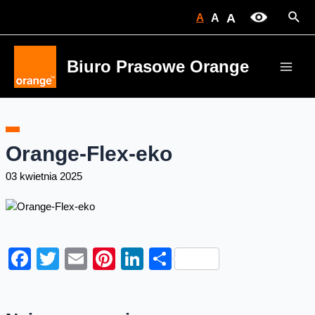
Skip
Sear
A
A
A
to
content
Biuro Prasowe Orange
Main
Men
Orange-Flex-eko
03 kwietnia 2025
Facebook
Twitter
Email
Pinterest
LinkedIn
Share