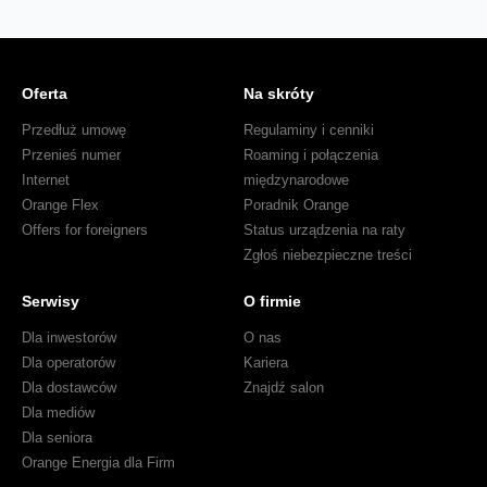
Oferta
Na skróty
Przedłuż umowę
Regulaminy i cenniki
Przenieś numer
Roaming i połączenia
Internet
międzynarodowe
Orange Flex
Poradnik Orange
Offers for foreigners
Status urządzenia na raty
Zgłoś niebezpieczne treści
Serwisy
O firmie
Dla inwestorów
O nas
Dla operatorów
Kariera
Dla dostawców
Znajdź salon
Dla mediów
Dla seniora
Orange Energia dla Firm