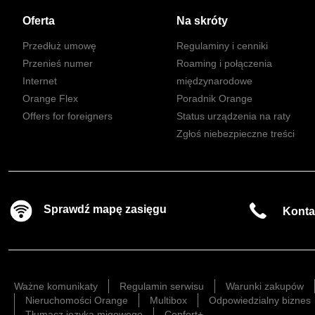
Oferta
Na skróty
Przedłuż umowę
Regulaminy i cenniki
Przenieś numer
Roaming i połączenia
Internet
międzynarodowe
Orange Flex
Poradnik Orange
Offers for foreigners
Status urządzenia na raty
Zgłoś niebezpieczne treści
Sprawdź mapę zasięgu
Konta
Ważne komunikaty
Regulamin serwisu
Warunki zakupów
Nieruchomości Orange
Multibox
Odpowiedzialny biznes
Tłumacz języka migowego
Confort+