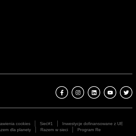
awienia cookies
Sieć#1
Inwestycje dofinansowane z UE
zem dla planety
Razem w sieci
Program Re