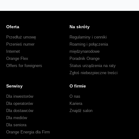
Oferta
Na skróty
Przedłuż umowę
Regulaminy i cenniki
Przenieś numer
Roaming i połączenia
Internet
międzynarodowe
Orange Flex
Poradnik Orange
Offers for foreigners
Status urządzenia na raty
Zgłoś niebezpieczne treści
Serwisy
O firmie
Dla inwestorów
O nas
Dla operatorów
Kariera
Dla dostawców
Znajdź salon
Dla mediów
Dla seniora
Orange Energia dla Firm