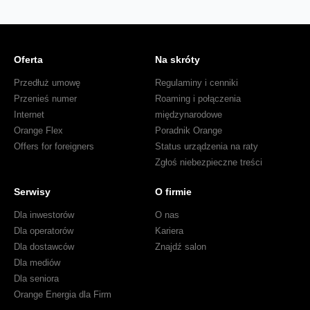
Oferta
Na skróty
Przedłuż umowę
Regulaminy i cenniki
Przenieś numer
Roaming i połączenia
Internet
międzynarodowe
Orange Flex
Poradnik Orange
Offers for foreigners
Status urządzenia na raty
Zgłoś niebezpieczne treści
Serwisy
O firmie
Dla inwestorów
O nas
Dla operatorów
Kariera
Dla dostawców
Znajdź salon
Dla mediów
Dla seniora
Orange Energia dla Firm