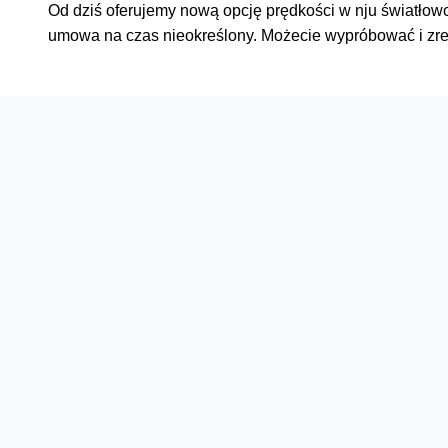
Od dziś oferujemy nową opcję prędkości w nju światłowo
umowa na czas nieokreślony. Możecie wypróbować i zrez
Oferta
Na skróty
Przedłuż umowę
Regulaminy i cenniki
Przenieś numer
Roaming i połączenia
Internet
międzynarodowe
Orange Flex
Poradnik Orange
Offers for foreigners
Status urządzenia na raty
Zgłoś niebezpieczne treści