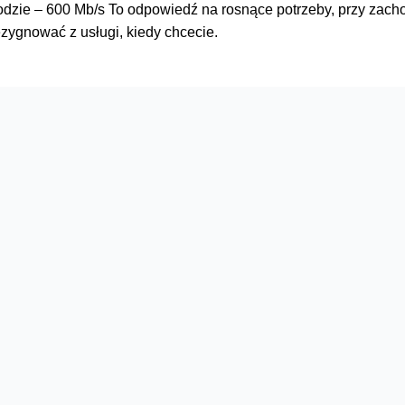
dzie – 600 Mb/s To odpowiedź na rosnące potrzeby, przy zachow
ygnować z usługi, kiedy chcecie.
Serwisy
O firmie
Dla inwestorów
O nas
Dla operatorów
Kariera
Dla dostawców
Znajdź salon
Dla mediów
Dla seniora
Orange Energia dla Firm