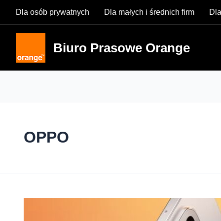
Skip
Dla osób prywatnych
Dla małych i średnich firm
Dla
to
content
Biuro Prasowe Orange
OPPO