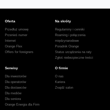
Oferta
Na skróty
Przedłuż umowę
Regulaminy i cenniki
Przenieś numer
Roaming i połączenia
Internet
międzynarodowe
Orange Flex
Poradnik Orange
Offers for foreigners
Status urządzenia na raty
Zgłoś niebezpieczne treści
Serwisy
O firmie
Dla inwestorów
O nas
Dla operatorów
Kariera
Dla dostawców
Znajdź salon
Dla mediów
Dla seniora
Orange Energia dla Firm