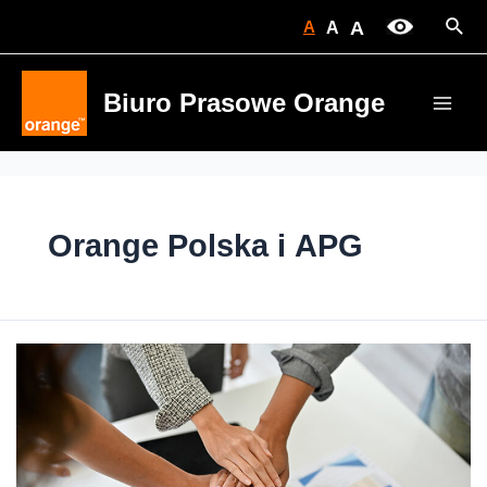
Skip
Sear
A
A
A
to
content
Biuro Prasowe Orange
Main
Men
Orange Polska i APG