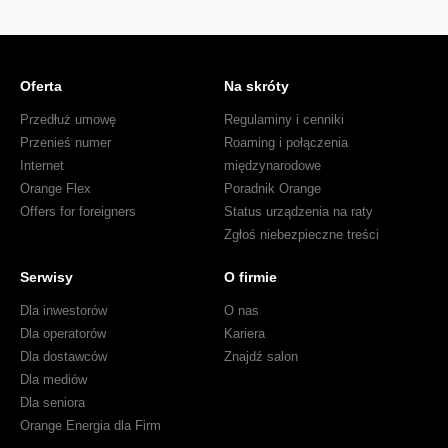
Oferta
Na skróty
Przedłuż umowę
Regulaminy i cenniki
Przenieś numer
Roaming i połączenia
Internet
międzynarodowe
Orange Flex
Poradnik Orange
Offers for foreigners
Status urządzenia na raty
Zgłoś niebezpieczne treści
Serwisy
O firmie
Dla inwestorów
O nas
Dla operatorów
Kariera
Dla dostawców
Znajdź salon
Dla mediów
Dla seniora
Orange Energia dla Firm