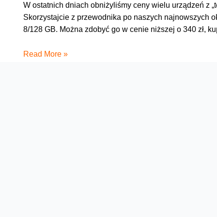
W ostatnich dniach obniżyliśmy ceny wielu urządzeń z „
Skorzystajcie z przewodnika po naszych najnowszych oka
8/128 GB. Można zdobyć go w cenie niższej o 340 zł, ku
Ogrom
Read More »
wrześniowych
promocji
w Orange
Oferta
Na skróty
Przedłuż umowę
Regulaminy i cenniki
Przenieś numer
Roaming i połączenia
Internet
międzynarodowe
Orange Flex
Poradnik Orange
Offers for foreigners
Status urządzenia na raty