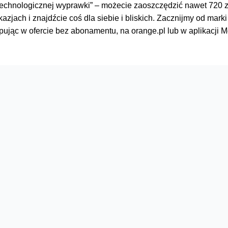
technologicznej wyprawki” – możecie zaoszczędzić nawet 720 z
zjach i znajdźcie coś dla siebie i bliskich. Zacznijmy od mark
pując w ofercie bez abonamentu, na orange.pl lub w aplikacji 
Serwisy
O firmie
Dla inwestorów
O nas
Dla operatorów
Kariera
Dla dostawców
Znajdź salon
Dla mediów
Dla seniora