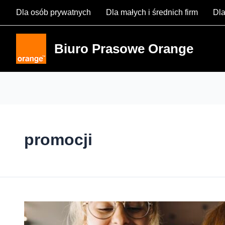
Skip
Dla osób prywatnych
Dla małych i średnich firm
Dla
to
content
Biuro Prasowe Orange
promocji