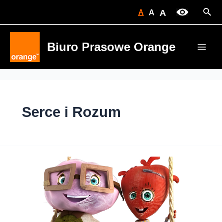
Skip
Sear
A
A
A
to
content
Biuro Prasowe Orange
Main
Men
Serce i Rozum