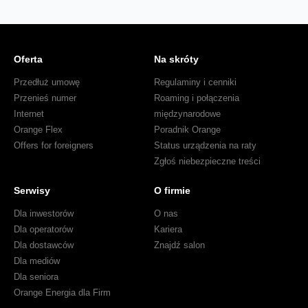
Oferta
Na skróty
Przedłuż umowę
Regulaminy i cenniki
Przenieś numer
Roaming i połączenia
Internet
międzynarodowe
Orange Flex
Poradnik Orange
Offers for foreigners
Status urządzenia na raty
Zgłoś niebezpieczne treści
Serwisy
O firmie
Dla inwestorów
O nas
Dla operatorów
Kariera
Dla dostawców
Znajdź salon
Dla mediów
Dla seniora
Orange Energia dla Firm