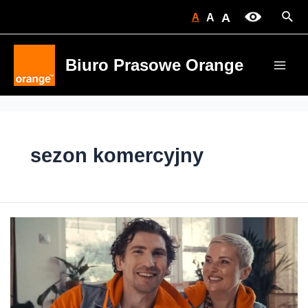
Skip
Sear
A
A
A
to
content
Biuro Prasowe Orange
Main
Men
sezon komercyjny