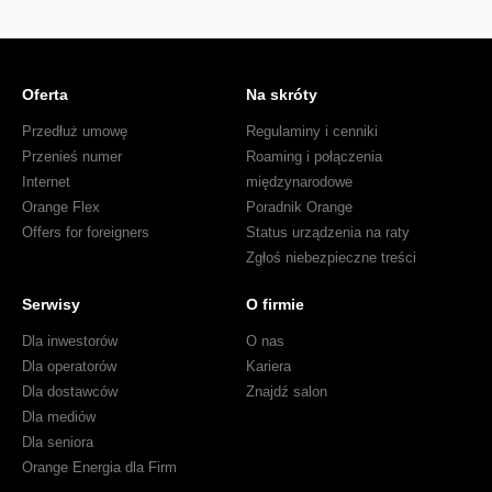
Oferta
Na skróty
Przedłuż umowę
Regulaminy i cenniki
Przenieś numer
Roaming i połączenia
Internet
międzynarodowe
Orange Flex
Poradnik Orange
Offers for foreigners
Status urządzenia na raty
Zgłoś niebezpieczne treści
Serwisy
O firmie
Dla inwestorów
O nas
Dla operatorów
Kariera
Dla dostawców
Znajdź salon
Dla mediów
Dla seniora
Orange Energia dla Firm