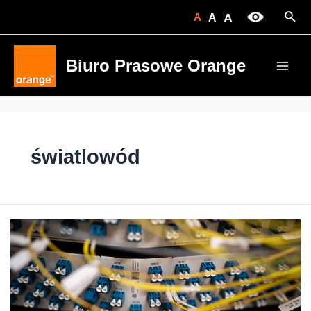
Skip
Sear
A
A
A
to
content
Biuro Prasowe Orange
Main
Men
światlowód