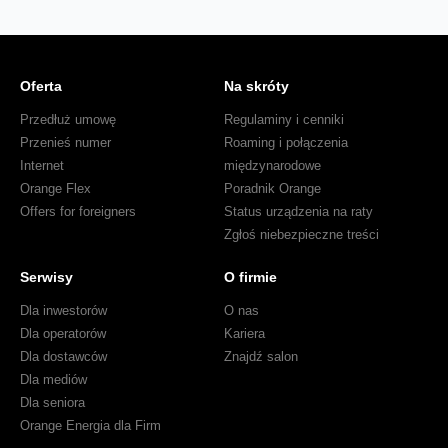
Oferta
Na skróty
Przedłuż umowę
Regulaminy i cenniki
Przenieś numer
Roaming i połączenia
Internet
międzynarodowe
Orange Flex
Poradnik Orange
Offers for foreigners
Status urządzenia na raty
Zgłoś niebezpieczne treści
Serwisy
O firmie
Dla inwestorów
O nas
Dla operatorów
Kariera
Dla dostawców
Znajdź salon
Dla mediów
Dla seniora
Orange Energia dla Firm