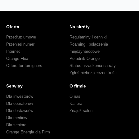
Oferta
Na skróty
Przedłuż umowę
Regulaminy i cenniki
Przenieś numer
Roaming i połączenia
Internet
międzynarodowe
Orange Flex
Poradnik Orange
Offers for foreigners
Status urządzenia na raty
Zgłoś niebezpieczne treści
Serwisy
O firmie
Dla inwestorów
O nas
Dla operatorów
Kariera
Dla dostawców
Znajdź salon
Dla mediów
Dla seniora
Orange Energia dla Firm