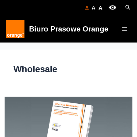
Skip
Sear
A
A
A
to
content
Biuro Prasowe Orange
Main
Men
Wholesale