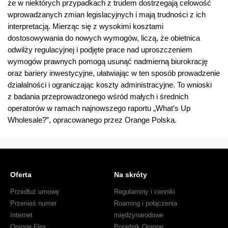
że w niektórych przypadkach z trudem dostrzegają celowość
wprowadzanych zmian legislacyjnych i mają trudności z ich
interpretacją. Mierząc się z wysokimi kosztami
dostosowywania do nowych wymogów, liczą, że obietnica
odwilży regulacyjnej i podjęte prace nad uproszczeniem
wymogów prawnych pomogą usunąć nadmierną biurokrację
oraz bariery inwestycyjne, ułatwiając w ten sposób prowadzenie
działalności i ograniczając koszty administracyjne. To wnioski
z badania przeprowadzonego wśród małych i średnich
operatorów w ramach najnowszego raportu „What’s Up
Wholesale?”, opracowanego przez Orange Polska.
Oferta
Na skróty
Przedłuż umowę
Regulaminy i cenniki
Przenieś numer
Roaming i połączenia
Internet
międzynarodowe
Orange Flex
Poradnik Orange