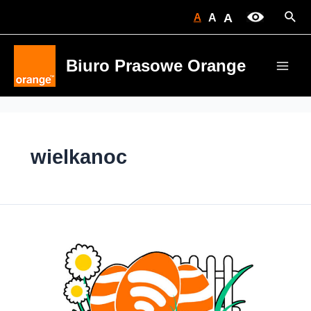
Skip
Sear
A
A
A
to
content
Biuro Prasowe Orange
Main
Men
wielkanoc