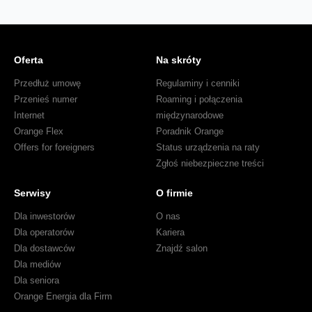
Oferta
Na skróty
Przedłuż umowę
Regulaminy i cenniki
Przenieś numer
Roaming i połączenia
Internet
międzynarodowe
Orange Flex
Poradnik Orange
Offers for foreigners
Status urządzenia na raty
Zgłoś niebezpieczne treści
Serwisy
O firmie
Dla inwestorów
O nas
Dla operatorów
Kariera
Dla dostawców
Znajdź salon
Dla mediów
Dla seniora
Orange Energia dla Firm