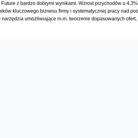
he Future z bardzo dobrymi wynikami. Wzrost przychodów o 4,3
yników kluczowego biznesu firmy i systematycznej pracy nad p
e narzędzia umożliwiające m.in. tworzenie dopasowanych ofert
Serwisy
O firmie
Dla inwestorów
O nas
Dla operatorów
Kariera
Dla dostawców
Znajdź salon
Dla mediów
Dla seniora
Orange Energia dla Firm