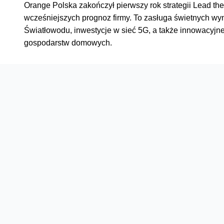
Orange Polska zakończył pierwszy rok strategii Lead t
wcześniejszych prognoz firmy. To zasługa świetnych w
Światłowodu, inwestycje w sieć 5G, a także innowacyjn
gospodarstw domowych.
Oferta
Na skróty
Przedłuż umowę
Regulaminy i cenniki
Przenieś numer
Roaming i połączenia
Internet
międzynarodowe
Orange Flex
Poradnik Orange
Offers for foreigners
Status urządzenia na raty
Zgłoś niebezpieczne treści