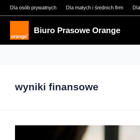
Skip
Dla osób prywatnych
Dla małych i średnich firm
Dla
to
content
Biuro Prasowe Orange
wyniki finansowe