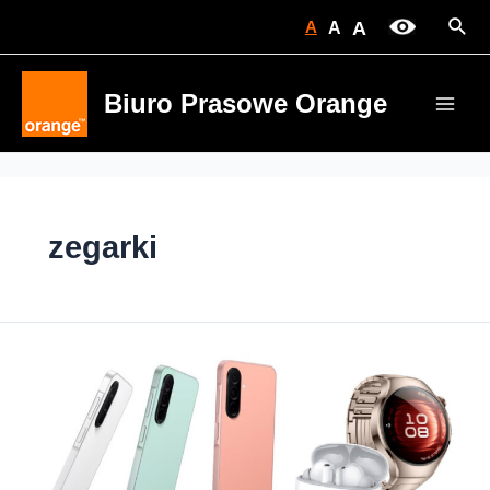
Skip
Sear
A
A
A
to
content
Biuro Prasowe Orange
Main
Men
zegarki