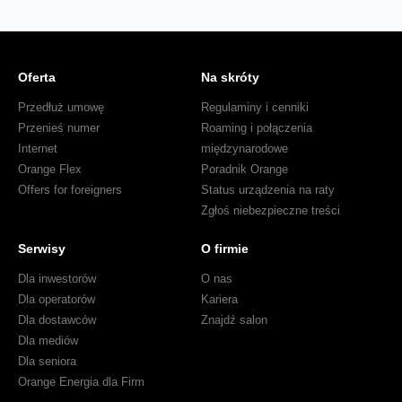
Oferta
Na skróty
Przedłuż umowę
Regulaminy i cenniki
Przenieś numer
Roaming i połączenia
Internet
międzynarodowe
Orange Flex
Poradnik Orange
Offers for foreigners
Status urządzenia na raty
Zgłoś niebezpieczne treści
Serwisy
O firmie
Dla inwestorów
O nas
Dla operatorów
Kariera
Dla dostawców
Znajdź salon
Dla mediów
Dla seniora
Orange Energia dla Firm