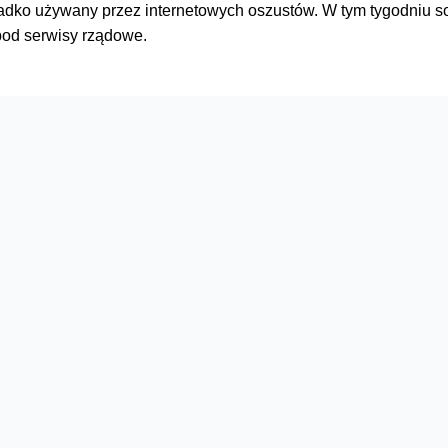
 rzadko używany przez internetowych oszustów. W tym tygodniu
pod serwisy rządowe.
Serwisy
O firmie
Dla inwestorów
O nas
Dla operatorów
Kariera
Dla dostawców
Znajdź salon
Dla mediów
Dla seniora
Orange Energia dla Firm