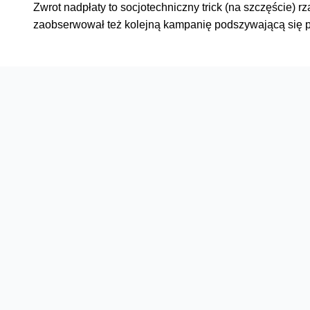
Zwrot nadpłaty to socjotechniczny trick (na szczęście)
zaobserwował też kolejną kampanię podszywającą się 
Oferta
Na skróty
Przedłuż umowę
Regulaminy i cenniki
Przenieś numer
Roaming i połączenia
Internet
międzynarodowe
Orange Flex
Poradnik Orange
Offers for foreigners
Status urządzenia na raty
Zgłoś niebezpieczne treści