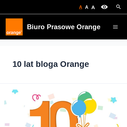
Skip
Sear
A
A
A
to
content
Biuro Prasowe Orange
Main
Men
10 lat bloga Orange