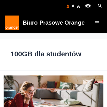
Skip
Sear
A
A
A
to
content
Biuro Prasowe Orange
Main
Men
100GB dla studentów