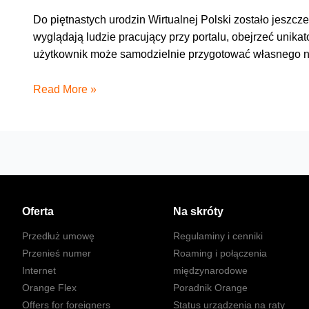
Do piętnastych urodzin Wirtualnej Polski zostało jeszcz
wyglądają ludzie pracujący przy portalu, obejrzeć unikato
użytkownik może samodzielnie przygotować własnego n
Jubileuszowy
Read More »
konkurs
Wirtualnej
Polski
Oferta
Na skróty
Przedłuż umowę
Regulaminy i cenniki
Przenieś numer
Roaming i połączenia
Internet
międzynarodowe
Orange Flex
Poradnik Orange
Offers for foreigners
Status urządzenia na raty