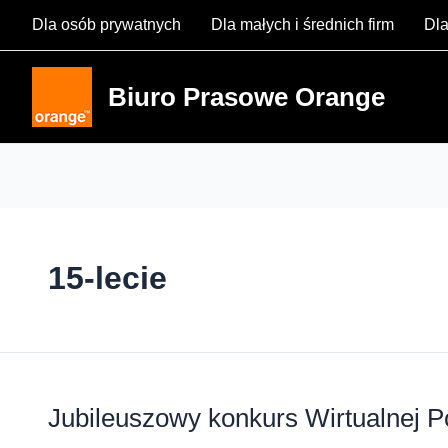
Skip
Dla osób prywatnych
Dla małych i średnich firm
Dla
to
content
Biuro Prasowe Orange
15-lecie
Jubileuszowy konkurs Wirtualnej P