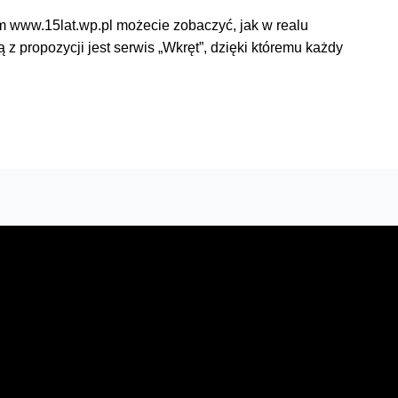
em www.15lat.wp.pl możecie zobaczyć, jak w realu
ą z propozycji jest serwis „Wkręt”, dzięki któremu każdy