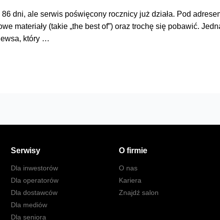
e 86 dni, ale serwis poświęcony rocznicy już działa. Pod adres
we materiały (takie „the best of”) oraz trochę się pobawić. Jedn
ewsa, który …
Serwisy
O firmie
Dla inwestorów
O nas
Dla operatorów
Kariera
Dla dostawców
Znajdź salon
Dla mediów
Dla seniora