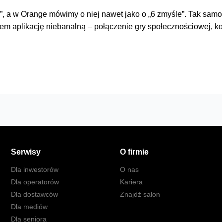
 a w Orange mówimy o niej nawet jako o „6 zmyśle”. Tak samo na
iem aplikację niebanalną – połączenie gry społecznościowej, 
Serwisy
O firmie
Dla inwestorów
O nas
Dla operatorów
Kariera
Dla dostawców
Znajdź salon
Dla mediów
Dla seniora