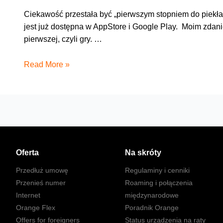
Ciekawość przestała być „pierwszym stopniem do piekła”,
jest już dostępna w AppStore i Google Play. Moim zdan
pierwszej, czyli gry. …
Ciekawość,
Read More »
czyli
szósty
zmysł
Oferta
Na skróty
Przedłuż umowę
Regulaminy i cenniki
Przenieś numer
Roaming i połączenia
Internet
międzynarodowe
Orange Flex
Poradnik Orange
Offers for foreigners
Status urządzenia na raty