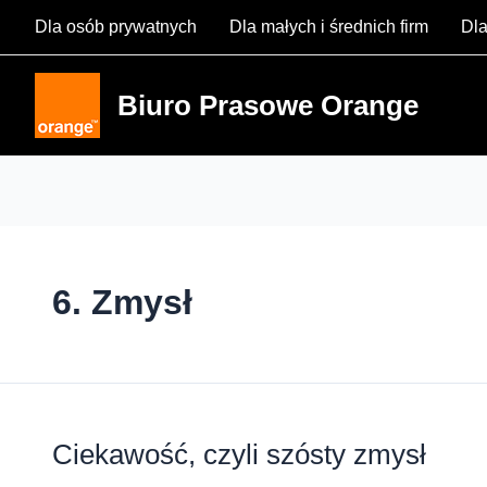
Skip
Dla osób prywatnych
Dla małych i średnich firm
Dla
to
content
Biuro Prasowe Orange
6. Zmysł
Ciekawość, czyli szósty zmysł